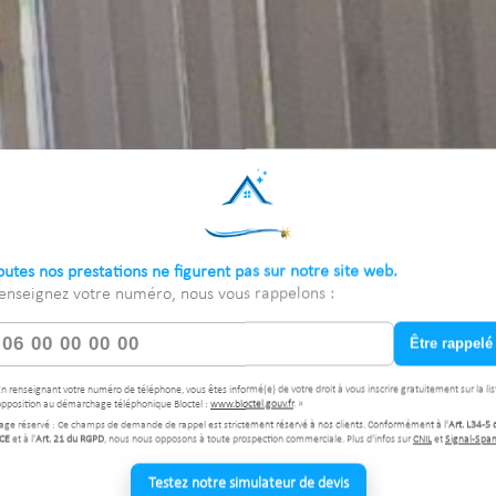
outes nos prestations ne figurent pas sur notre site web.
enseignez votre numéro, nous vous rappelons :
Être rappelé
En renseignant votre numéro de téléphone, vous êtes informé(e) de votre droit à vous inscrire gratuitement sur la lis
opposition au démarchage téléphonique Bloctel :
www.bloctel.gouv.fr
. »
age réservé : Ce champs de demande de rappel est strictement réservé à nos clients. Conformément à l'
Art. L34-5 
CE
et à l'
Art. 21 du RGPD
, nous nous opposons à toute prospection commerciale. Plus d'infos sur
CNIL
et
Signal-Spa
Testez notre simulateur de devis