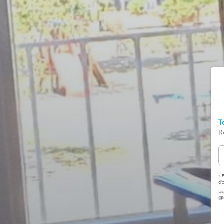
T
R
« 
d'
Us
CP