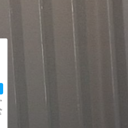
te
du
m
.