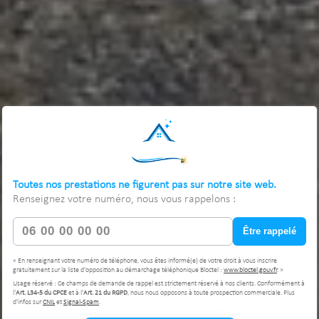
Toutes nos prestations ne figurent pas sur notre site web.
Renseignez votre numéro, nous vous rappelons :
Être rappelé
« En renseignant votre numéro de téléphone, vous êtes informé(e) de votre droit à vous inscrire
gratuitement sur la liste d'opposition au démarchage téléphonique Bloctel :
www.bloctel.gouv.fr
. »
Usage réservé : Ce champs de demande de rappel est strictement réservé à nos clients. Conformément à
l'
Art. L34-5 du CPCE
et à l'
Art. 21 du RGPD
, nous nous opposons à toute prospection commerciale. Plus
d'infos sur
CNIL
et
Signal-Spam
.