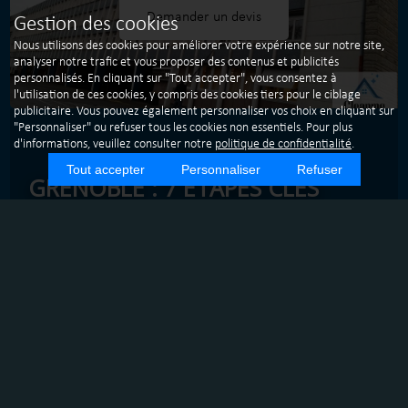
Demander un devis
Gestion des cookies
Nous utilisons des cookies pour améliorer votre expérience sur notre site,
analyser notre trafic et vous proposer des contenus et publicités
personnalisés. En cliquant sur "Tout accepter", vous consentez à
l'utilisation de ces cookies, y compris des cookies tiers pour le ciblage
publicitaire. Vous pouvez également personnaliser vos choix en cliquant sur
"Personnaliser" ou refuser tous les cookies non essentiels. Pour plus
d'informations, veuillez consulter notre
politique de confidentialité
.
Tout accepter
Personnaliser
Refuser
GRENOBLE : 7 ÉTAPES CLÉS
POUR UN NETTOYAGE DE
CHANTIER RÉUSSI - NETTOYAGE
APRÈS TRAVAUX
Dans l'agglomération grenobloise, le nettoyage après
travaux est une étape cruciale pour garantir la propreté et
la sécurité des lieux. Sas Cleanme, une entreprise de
nettoyage à Grenoble, propose un service de nettoyage
professionnel qui répond aux normes les plus strictes.