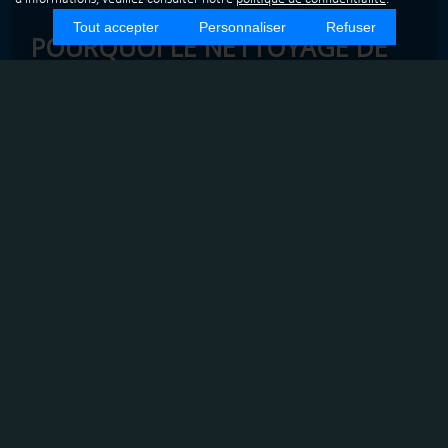
Tout accepter
Personnaliser
Refuser
POURQUOI LE NETTOYAGE DE
VITRES À EYBENS EST-IL CRUCIAL
POUR LES ENTREPRISES ?
INTRODUCTION
Le nettoyage de vitres est un service essentiel pour les
entreprises à Eybens. Des vitres propres améliorent non
seulement l'esthétique des locaux, mais aussi l'ambiance
de travail.
LES BÉNÉFICES DU NETTOYAGE DE
VITRES
Des vitres propres offrent plusieurs avantages :
Esthétique :
Amélioration de l'apparence extérieure
et intérieure.
Lumière naturelle :
Augmentation de la luminosité