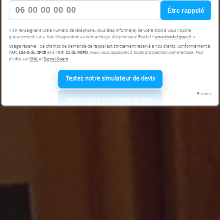
Être rappelé
« En renseignant votre numéro de téléphone, vous êtes informé(e) de votre droit à vous inscrire
gratuitement sur la liste d'opposition au démarchage téléphonique Bloctel :
www.bloctel.gouv.fr
. »
Usage réservé : Ce champs de demande de rappel est strictement réservé à nos clients. Conformément à
l'
Art. L34-5 du CPCE
et à l'
Art. 21 du RGPD
, nous nous opposons à toute prospection commerciale. Plus
d'infos sur
CNIL
et
Signal-Spam
.
Testez notre simulateur de devis
Fermer