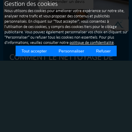
Demander un devis
Gestion des cookies
Nous utilisons des cookies pour améliorer votre expérience sur notre site,
analyser notre trafic et vous proposer des contenus et publicités
personnalisés. En cliquant sur "Tout accepter", vous consentez à
l'utilisation de ces cookies, y compris des cookies tiers pour le ciblage
publicitaire. Vous pouvez également personnaliser vos choix en cliquant sur
"Personnaliser" ou refuser tous les cookies non essentiels. Pour plus
d'informations, veuillez consulter notre
politique de confidentialité
.
Tout accepter
Personnaliser
Refuser
COMMENT LE NETTOYAGE DE
COPROPRIÉTÉS À ECHIROLLES
PEUT-IL AMÉLIORER LA QUALITÉ
DE VIE DES RÉSIDENTS ?
INTRODUCTION
Vivre dans une copropriété bien entretenue est essentiel
pour le confort et le bien-être des résidents. À Echirolles,
une ville proche de Grenoble, le nettoyage professionnel
des copropriétés est un service crucial pour maintenir un