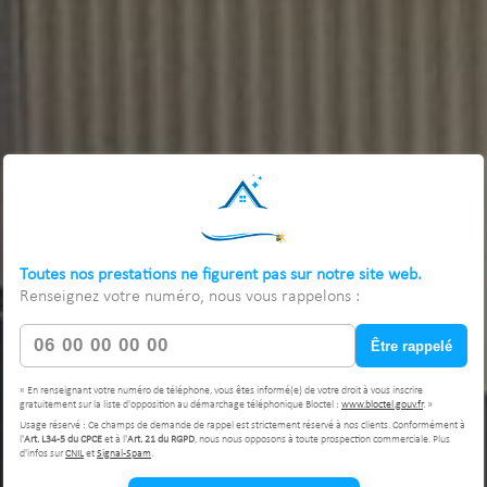
Toutes nos prestations ne figurent pas sur notre site web.
Renseignez votre numéro, nous vous rappelons :
Être rappelé
« En renseignant votre numéro de téléphone, vous êtes informé(e) de votre droit à vous inscrire
gratuitement sur la liste d'opposition au démarchage téléphonique Bloctel :
www.bloctel.gouv.fr
. »
Usage réservé : Ce champs de demande de rappel est strictement réservé à nos clients. Conformément à
l'
Art. L34-5 du CPCE
et à l'
Art. 21 du RGPD
, nous nous opposons à toute prospection commerciale. Plus
d'infos sur
CNIL
et
Signal-Spam
.